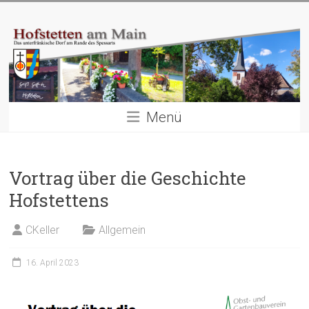
Zum
Hofstetten
Inhalt
springen
am
Main
Das
Menü
unterfränkische
Dorf
am
Rande
Vortrag über die Geschichte
des
Hofstettens
Spessarts
CKeller
Allgemein
16. April 2023