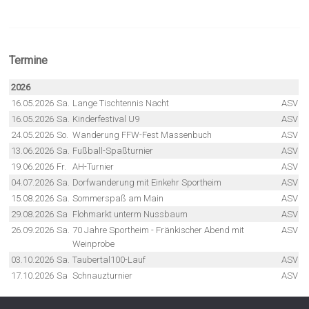
Termine
2026
16.05.2026
Sa.
Lange Tischtennis Nacht
ASV
16.05.2026
Sa.
Kinderfestival U9
ASV
24.05.2026
So.
Wanderung FFW-Fest Massenbuch
ASV
13.06.2026
Sa.
Fußball-Spaßturnier
ASV
19.06.2026
Fr.
AH-Turnier
ASV
04.07.2026
Sa.
Dorfwanderung mit Einkehr Sportheim
ASV
15.08.2026
Sa.
Sommerspaß am Main
ASV
29.08.2026
Sa
Flohmarkt unterm Nussbaum
ASV
26.09.2026
Sa.
70 Jahre Sportheim - Fränkischer Abend mit
ASV
Weinprobe
03.10.2026
Sa.
Taubertal100-Lauf
ASV
17.10.2026
Sa
Schnauzturnier
ASV