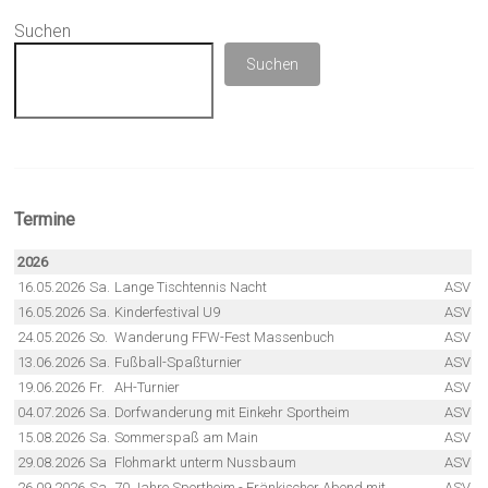
Suchen
Suchen
Termine
2026
16.05.2026
Sa.
Lange Tischtennis Nacht
ASV
16.05.2026
Sa.
Kinderfestival U9
ASV
24.05.2026
So.
Wanderung FFW-Fest Massenbuch
ASV
13.06.2026
Sa.
Fußball-Spaßturnier
ASV
19.06.2026
Fr.
AH-Turnier
ASV
04.07.2026
Sa.
Dorfwanderung mit Einkehr Sportheim
ASV
15.08.2026
Sa.
Sommerspaß am Main
ASV
29.08.2026
Sa
Flohmarkt unterm Nussbaum
ASV
26.09.2026
Sa.
70 Jahre Sportheim - Fränkischer Abend mit
ASV