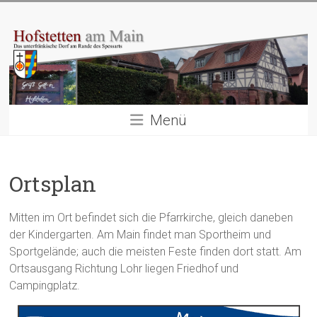
Zum
Hofstetten
Inhalt
springen
am
Main
Das
Menü
unterfränkische
Dorf
am
Rande
Ortsplan
des
Spessarts
Mitten im Ort befindet sich die Pfarrkirche, gleich daneben
der Kindergarten. Am Main findet man Sportheim und
Sportgelände; auch die meisten Feste finden dort statt. Am
Ortsausgang Richtung Lohr liegen Friedhof und
Campingplatz.