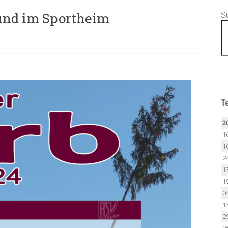
 und im Sportheim
S
T
2
1
1
2
1
1
0
1
2