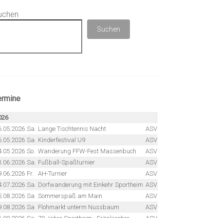
uchen
Suchen
ermine
026
6.05.2026
Sa.
Lange Tischtennis Nacht
ASV
6.05.2026
Sa.
Kinderfestival U9
ASV
4.05.2026
So.
Wanderung FFW-Fest Massenbuch
ASV
3.06.2026
Sa.
Fußball-Spaßturnier
ASV
9.06.2026
Fr.
AH-Turnier
ASV
4.07.2026
Sa.
Dorfwanderung mit Einkehr Sportheim
ASV
5.08.2026
Sa.
Sommerspaß am Main
ASV
9.08.2026
Sa
Flohmarkt unterm Nussbaum
ASV