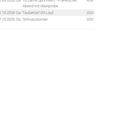
6.09.2026
Sa.
70 Jahre Sportheim - Fränkischer
ASV
Abend mit Weinprobe
3.10.2026
Sa.
Taubertal100-Lauf
ASV
7.10.2026
Sa
Schnauzturnier
ASV