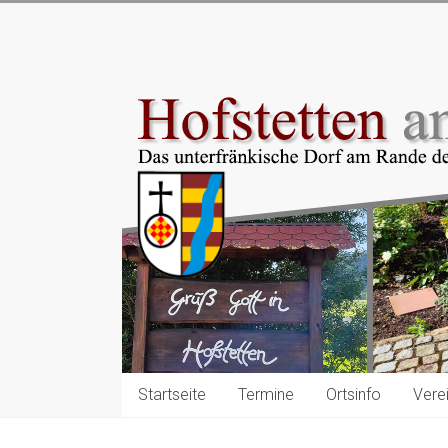
Zum
Inhalt
Hofstetten
springen
am
Main
Das
unterfränkische
Dorf
am
Rande
des
Spessarts
Startseite
Termine
Ortsinfo
Vere