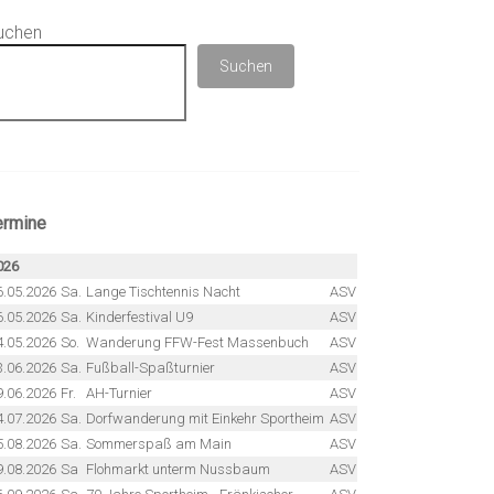
uchen
Suchen
ermine
026
6.05.2026
Sa.
Lange Tischtennis Nacht
ASV
6.05.2026
Sa.
Kinderfestival U9
ASV
4.05.2026
So.
Wanderung FFW-Fest Massenbuch
ASV
3.06.2026
Sa.
Fußball-Spaßturnier
ASV
9.06.2026
Fr.
AH-Turnier
ASV
4.07.2026
Sa.
Dorfwanderung mit Einkehr Sportheim
ASV
5.08.2026
Sa.
Sommerspaß am Main
ASV
9.08.2026
Sa
Flohmarkt unterm Nussbaum
ASV