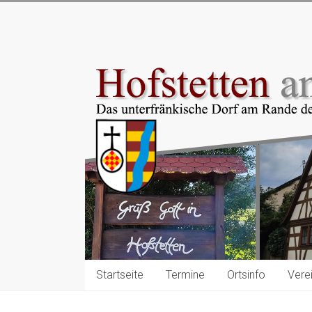
Zum
Inhalt
Hofstetten
springen
am
Main
Das
unterfränkische
Dorf
am
Rande
des
Spessarts
Startseite
Termine
Ortsinfo
Vere