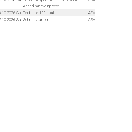
6.09.2026
Sa.
70 Jahre Sportheim - Fränkischer
ASV
Abend mit Weinprobe
3.10.2026
Sa.
Taubertal100-Lauf
ASV
7.10.2026
Sa
Schnauzturnier
ASV