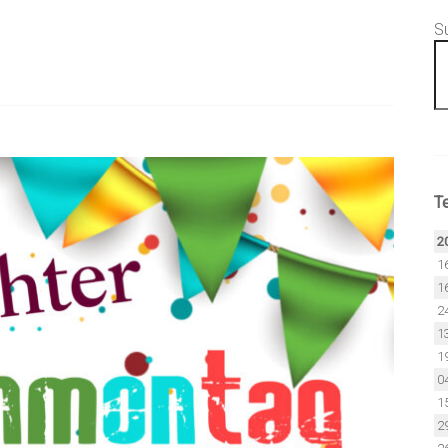
S
T
2
1
1
2
1
1
0
1
2