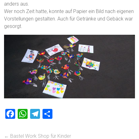
anders aus.
Wer noch Zeit hatte, konnte auf Papier ein Bild nach eigenen
Vorstellungen gestalten. Auch für Getränke und Gebäck war
gesorgt.
F
W
T
T
a
h
el
eil
ce
at
e
e
←
Bastel Work Shop für Kinder