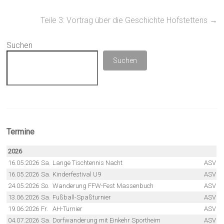
b
s
gr
n
o
A
a
Teile 3: Vortrag über die Geschichte Hofstettens
→
ok
p
m
Suchen
p
Suchen
Termine
2026
16.05.2026
Sa.
Lange Tischtennis Nacht
ASV
16.05.2026
Sa.
Kinderfestival U9
ASV
24.05.2026
So.
Wanderung FFW-Fest Massenbuch
ASV
13.06.2026
Sa.
Fußball-Spaßturnier
ASV
19.06.2026
Fr.
AH-Turnier
ASV
04.07.2026
Sa.
Dorfwanderung mit Einkehr Sportheim
ASV