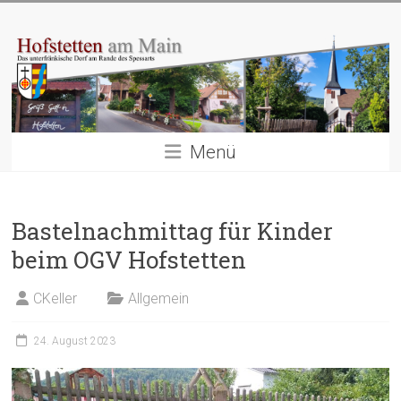
Zum
Hofstetten
Inhalt
springen
am
Main
Das
Menü
unterfränkische
Dorf
am
Rande
Bastelnachmittag für Kinder
des
beim OGV Hofstetten
Spessarts
CKeller
Allgemein
24. August 2023