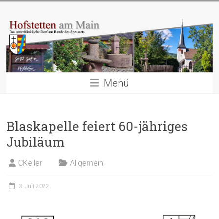
Zum
Hofstetten
Inhalt
springen
am
Main
Das
Menü
unterfränkische
Dorf
am
Rande
Blaskapelle feiert 60-jähriges
des
Jubiläum
Spessarts
CKeller
Allgemein
3. Juli 2022