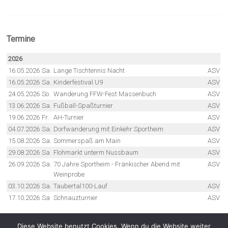
Termine
2026
16.05.2026
Sa.
Lange Tischtennis Nacht
ASV
16.05.2026
Sa.
Kinderfestival U9
ASV
24.05.2026
So.
Wanderung FFW-Fest Massenbuch
ASV
13.06.2026
Sa.
Fußball-Spaßturnier
ASV
19.06.2026
Fr.
AH-Turnier
ASV
04.07.2026
Sa.
Dorfwanderung mit Einkehr Sportheim
ASV
15.08.2026
Sa.
Sommerspaß am Main
ASV
29.08.2026
Sa
Flohmarkt unterm Nussbaum
ASV
26.09.2026
Sa.
70 Jahre Sportheim - Fränkischer Abend mit
ASV
Weinprobe
03.10.2026
Sa.
Taubertal100-Lauf
ASV
17.10.2026
Sa
Schnauzturnier
ASV
Diese Website benutzt Cookies. Wenn du die Website weiter